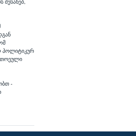
 შესახებ,
მ
დგან
ომ
ლ პოლიტიკურ
თითოეული
ობთ -
ი