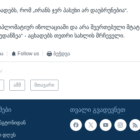
ადებს, რომ „ირანს ჯერ პასუხი არ დაუბრუნებია“.
დიპლომატიურ იზოლაციაში და არა შეერთებული შტატ
ედანზეა“ - აცხადებს თეთრი სახლის მრჩეველი.
ბა
Follow us
ბეჭდვა
of
ი
აშშ
მთავარი
ᲔᲑᲘ
ᲗᲕᲐᲚᲘ ᲒᲕᲐᲓᲔᲕᲜᲔᲗ
ინგტონიდან
ი დღეს