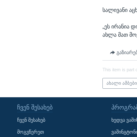
სალივანი აცხ
„ეს ირანია 
ახლა მათ მო
გაზიარე
This item is part 
ახალი ამბებ
ᲩᲕᲔᲜ ᲨᲔᲡᲐᲮᲔᲑ
ᲞᲠᲝᲒᲠᲐᲛ
Learning English
ჩვენ შესახებ
ხედვა ვაშ
ᲗᲕᲐᲚᲘ ᲒᲕᲐᲓᲔᲕᲜᲔᲗ
მოგვწერეთ
ვაშინგტონ