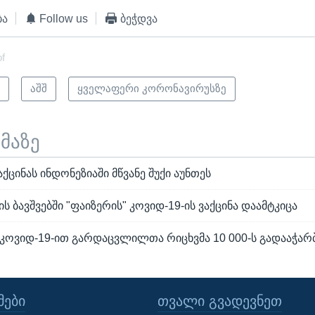
ბა
Follow us
ბეჭდვა
of
ი
აშშ
ყველაფერი კორონავირუსზე
ემაზე
აქცინას ინდონეზიაში მწვანე შუქი აუნთეს
ის ბავშვებში "ფაიზერის" კოვიდ-19-ის ვაქცინა დაამტკიცა
კოვიდ-19-ით გარდაცვლილთა რიცხვმა 10 000-ს გადააჭარ
ᲔᲑᲘ
ᲗᲕᲐᲚᲘ ᲒᲕᲐᲓᲔᲕᲜᲔᲗ