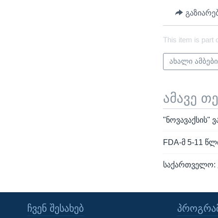
გაზიარე
This item is part 
ახალი ამბებ
ამავე თ
"ნოვავაქსის" ვ
FDA-მ 5-11 წლ
საქართველო: 
ᲩᲕᲔᲜ ᲨᲔᲡᲐᲮᲔᲑ
ᲞᲠᲝᲒᲠᲐᲛ