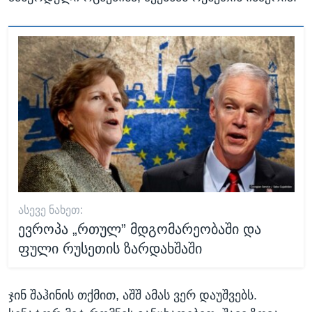
ᲐᲡᲔᲕᲔ ᲜᲐᲮᲔᲗ:
ევროპა „რთულ” მდგომარეობაში და
ფული რუსეთის ზარდახშაში
ჯინ შაჰინის თქმით, აშშ ამას ვერ დაუშვებს.