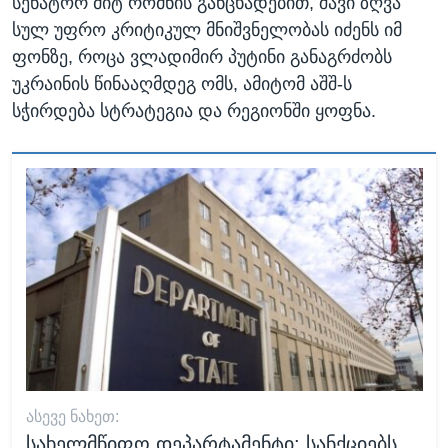
სენატორ მიტ რომნის განცხადებით, შავი ზღვა
სულ უფრო კრიტიკულ მნიშვნელობას იძენს იმ
ფონზე, როცა ვლადიმირ პუტინი განაგრძობს
უკრაინის წინააღმდეგ ომს, ამიტომ აშშ-ს
სჭირდება სტრატეგია და რეგიონში ყოფნა.
ᲐᲡᲔᲕᲔ ᲜᲐᲮᲔᲗ:
სახელმწიფო დეპარტამენტი: სანქციებს