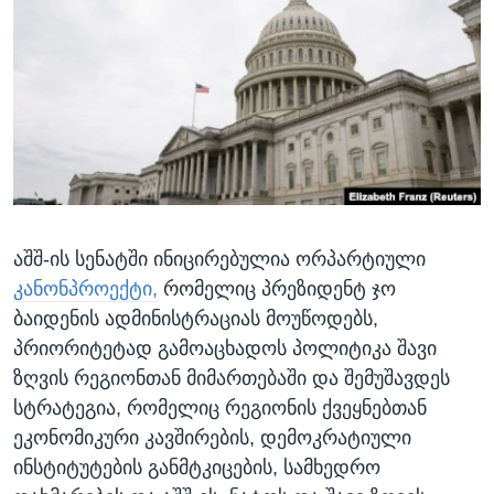
ᲡᲢᲣᲓᲘᲐ ᲕᲐᲨᲘᲜᲒᲢᲝᲜᲘ
ᲔᲙᲝᲜᲝᲛᲘᲙᲐ
Learning English
ᲯᲐᲜᲛᲠᲗᲔᲚᲝᲑᲐ
ᲗᲕᲐᲚᲘ ᲒᲕᲐᲓᲔᲕᲜᲔᲗ
ᲛᲔᲪᲜᲘᲔᲠᲔᲑᲐ
ᲘᲜᲢᲔᲠᲕᲘᲣ
ᲙᲣᲚᲢᲣᲠᲐ
ენები
ᲒᲐᲚᲘᲚᲔᲝ
აშშ-ის სენატში ინიცირებულია ორპარტიული
ᲓᲔᲖᲘᲜᲤᲝᲠᲛᲐᲪᲘᲐ
კანონპროექტი,
რომელიც პრეზიდენტ ჯო
ბაიდენის ადმინისტრაციას მოუწოდებს,
პრიორიტეტად გამოაცხადოს პოლიტიკა შავი
ზღვის რეგიონთან მიმართებაში და შემუშავდეს
სტრატეგია, რომელიც რეგიონის ქვეყნებთან
ეკონომიკური კავშირების, დემოკრატიული
ინსტიტუტების განმტკიცების, სამხედრო