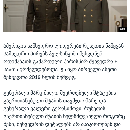
ᲡᲢᲣᲓᲘᲐ ᲕᲐᲨᲘᲜᲒᲢᲝᲜᲘ
ᲔᲙᲝᲜᲝᲛᲘᲙᲐ
Learning English
ᲯᲐᲜᲛᲠᲗᲔᲚᲝᲑᲐ
ᲗᲕᲐᲚᲘ ᲒᲕᲐᲓᲔᲕᲜᲔᲗ
ᲛᲔᲪᲜᲘᲔᲠᲔᲑᲐ
ᲘᲜᲢᲔᲠᲕᲘᲣ
ამერიკის სამხედრო ლიდერები რუსეთის წამყვან
ᲙᲣᲚᲢᲣᲠᲐ
ენები
სამხედრო პირებს ჰელსინკიში შეხვდნენ.
ᲒᲐᲚᲘᲚᲔᲝ
ოთხშაბათს გამართული პირისპირ შეხვედრა 6
ᲓᲔᲖᲘᲜᲤᲝᲠᲛᲐᲪᲘᲐ
საათს გრძელდებოდა. ეს იყო პირველი ასეთი
შეხვედრა 2019 წლის შემდეგ.
გენერალი მარკ მილი, შეერთებული შტატების
გაერთიანებული შტაბის თავმჯდომარე და
გენერალი ვალერი გერასიმოვი, რუსეთის
გაერთიანებული შტაბის ხელმძღვანელი როგორც
წესი, შეხვედრის დეტალებს არ ასაჯაროებენ და