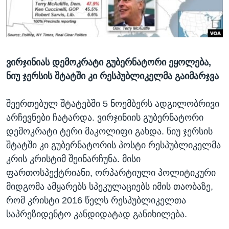
ᲡᲢᲣᲓᲘᲐ ᲕᲐᲨᲘᲜᲒᲢᲝᲜᲘ
ᲔᲙᲝᲜᲝᲛᲘᲙᲐ
Learning English
ᲯᲐᲜᲛᲠᲗᲔᲚᲝᲑᲐ
ᲗᲕᲐᲚᲘ ᲒᲕᲐᲓᲔᲕᲜᲔᲗ
ᲛᲔᲪᲜᲘᲔᲠᲔᲑᲐ
ვირჯინიას დემოკრატი გუბერნატორი ეყოლება,
ᲘᲜᲢᲔᲠᲕᲘᲣ
ნიუ ჯერსის შტატში კი რესპუბლიკელმა გაიმარჯვა
ᲙᲣᲚᲢᲣᲠᲐ
ენები
ᲒᲐᲚᲘᲚᲔᲝ
შეერთებულ შტატებში 5 ნოემბერს ადგილობრივი
არჩევნები ჩატარდა. ვირჯინიის გუბერნატორი
ᲓᲔᲖᲘᲜᲤᲝᲠᲛᲐᲪᲘᲐ
დემოკრატი ტერი მაკოლიფი გახდა. ნიუ ჯერსის
შტატში კი გუბერნატორის პოსტი რესპუბლიკელმა
კრის კრისტიმ შეინარჩუნა. მისი
ფართოსპექტრიანი, ორპარტიული პოლიტიკური
მიდგომა ამყარებს სპეკულაციებს იმის თაობაზე,
რომ კრისტი 2016 წელს რესპუბლიკელთა
საპრეზიდენტო კანდიდატად განიხილება.