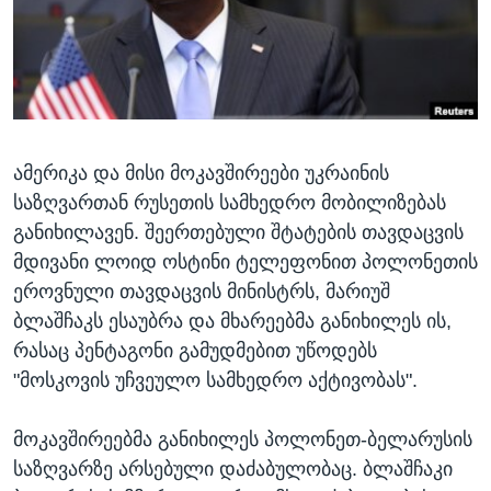
ᲡᲢᲣᲓᲘᲐ ᲕᲐᲨᲘᲜᲒᲢᲝᲜᲘ
ᲔᲙᲝᲜᲝᲛᲘᲙᲐ
Learning English
ᲯᲐᲜᲛᲠᲗᲔᲚᲝᲑᲐ
ᲗᲕᲐᲚᲘ ᲒᲕᲐᲓᲔᲕᲜᲔᲗ
ᲛᲔᲪᲜᲘᲔᲠᲔᲑᲐ
ᲘᲜᲢᲔᲠᲕᲘᲣ
ამერიკა და მისი მოკავშირეები უკრაინის
ᲙᲣᲚᲢᲣᲠᲐ
ენები
საზღვართან რუსეთის სამხედრო მობილიზებას
ᲒᲐᲚᲘᲚᲔᲝ
განიხილავენ. შეერთებული შტატების თავდაცვის
ᲓᲔᲖᲘᲜᲤᲝᲠᲛᲐᲪᲘᲐ
მდივანი ლოიდ ოსტინი ტელეფონით პოლონეთის
ეროვნული თავდაცვის მინისტრს, მარიუშ
ბლაშჩაკს ესაუბრა და მხარეებმა განიხილეს ის,
რასაც პენტაგონი გამუდმებით უწოდებს
"მოსკოვის უჩვეულო სამხედრო აქტივობას".
მოკავშირეებმა განიხილეს პოლონეთ-ბელარუსის
საზღვარზე არსებული დაძაბულობაც. ბლაშჩაკი