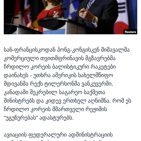
ᲡᲢᲣᲓᲘᲐ ᲕᲐᲨᲘᲜᲒᲢᲝᲜᲘ
ᲔᲙᲝᲜᲝᲛᲘᲙᲐ
Learning English
ᲯᲐᲜᲛᲠᲗᲔᲚᲝᲑᲐ
ᲗᲕᲐᲚᲘ ᲒᲕᲐᲓᲔᲕᲜᲔᲗ
ᲛᲔᲪᲜᲘᲔᲠᲔᲑᲐ
ᲘᲜᲢᲔᲠᲕᲘᲣ
სან-ფრანცისკოდან ჰონგ-კონგისკენ მიმავალმა
ᲙᲣᲚᲢᲣᲠᲐ
ენები
კომერციული თვითმფრინავის მგზავრებმა
ᲒᲐᲚᲘᲚᲔᲝ
ჩრდილო კორეის ბალისტიკური რაკეტები
ᲓᲔᲖᲘᲜᲤᲝᲠᲛᲐᲪᲘᲐ
დაინახეს - უთხრა ამერიკის სახელმწიფო
მდივანმა რექს ტილერსონმა ვანკუვერში,
კანადაში შეკრებილ საგარეო საქმეთა
მინისტრებს და კიდევ ერთხელ აღნიშნა, რომ ეს
ჩრდილო კორეის მმართველი რეჟიმის
"უგუნურებას" ადასტურებს.
ავიაციის ფედერალური ადმინისტრაციის