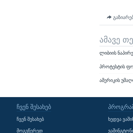
გაზიარე
ამავე თ
ლიბიის ნაპირე
პროტესტის ფო
ამერიკის უმაღ
ᲩᲕᲔᲜ ᲨᲔᲡᲐᲮᲔᲑ
ᲞᲠᲝᲒᲠᲐᲛ
Learning English
ჩვენ შესახებ
ხედვა ვაშ
ᲗᲕᲐᲚᲘ ᲒᲕᲐᲓᲔᲕᲜᲔᲗ
მოგვწერეთ
ვაშინგტონ