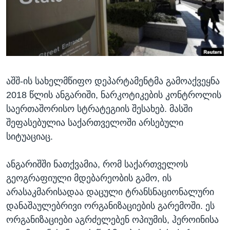
ᲡᲢᲣᲓᲘᲐ ᲕᲐᲨᲘᲜᲒᲢᲝᲜᲘ
ᲔᲙᲝᲜᲝᲛᲘᲙᲐ
Learning English
ᲯᲐᲜᲛᲠᲗᲔᲚᲝᲑᲐ
ᲗᲕᲐᲚᲘ ᲒᲕᲐᲓᲔᲕᲜᲔᲗ
ᲛᲔᲪᲜᲘᲔᲠᲔᲑᲐ
ᲘᲜᲢᲔᲠᲕᲘᲣ
აშშ-ის სახელმწიფო დეპარტამენტმა გამოაქვეყნა
ᲙᲣᲚᲢᲣᲠᲐ
ენები
2018 წლის ანგარიში, ნარკოტიკების კონტროლის
ᲒᲐᲚᲘᲚᲔᲝ
საერთაშორისო სტრატეგიის შესახებ. მასში
ᲓᲔᲖᲘᲜᲤᲝᲠᲛᲐᲪᲘᲐ
შეფასებულია საქართველოში არსებული
სიტუაციაც.
ანგარიშში ნათქვამია, რომ საქართველოს
გეოგრაფიული მდებარეობის გამო, ის
არასაკმარისადაა დაცული ტრანსნაციონალური
დანაშაულებრივი ორგანიზაციების გარემოში. ეს
ორგანიზაციები აგრძელებენ ოპიუმის, ჰეროინისა