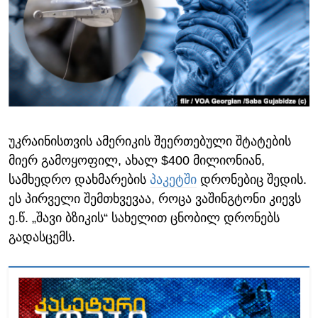
ᲡᲢᲣᲓᲘᲐ ᲕᲐᲨᲘᲜᲒᲢᲝᲜᲘ
ᲔᲙᲝᲜᲝᲛᲘᲙᲐ
Learning English
ᲯᲐᲜᲛᲠᲗᲔᲚᲝᲑᲐ
ᲗᲕᲐᲚᲘ ᲒᲕᲐᲓᲔᲕᲜᲔᲗ
ᲛᲔᲪᲜᲘᲔᲠᲔᲑᲐ
ᲘᲜᲢᲔᲠᲕᲘᲣ
ᲙᲣᲚᲢᲣᲠᲐ
ენები
უკრაინისთვის ამერიკის შეერთებული შტატების
ᲒᲐᲚᲘᲚᲔᲝ
მიერ გამოყოფილ, ახალ $400 მილიონიან,
ᲓᲔᲖᲘᲜᲤᲝᲠᲛᲐᲪᲘᲐ
სამხედრო დახმარების
პაკეტში
დრონებიც შედის.
ეს პირველი შემთხვევაა, როცა ვაშინგტონი კიევს
ე.წ. „შავი ბზიკის“ სახელით ცნობილ დრონებს
გადასცემს.