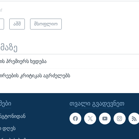
of
ი
აშშ
მსოფლიო
ემაზე
ის პრემიერს ხვდება
შირეების კრიტიკას აგრძელებს
ᲔᲑᲘ
ᲗᲕᲐᲚᲘ ᲒᲕᲐᲓᲔᲕᲜᲔᲗ
ინგტონიდან
ი დღეს