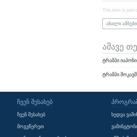
This item is part 
ახალი ამბებ
ამავე თ
ტრამპი იაპონი
ტრამპი მოკავ
ᲩᲕᲔᲜ ᲨᲔᲡᲐᲮᲔᲑ
ᲞᲠᲝᲒᲠᲐᲛ
Learning English
ჩვენ შესახებ
ხედვა ვაშ
ᲗᲕᲐᲚᲘ ᲒᲕᲐᲓᲔᲕᲜᲔᲗ
მოგვწერეთ
ვაშინგტონ