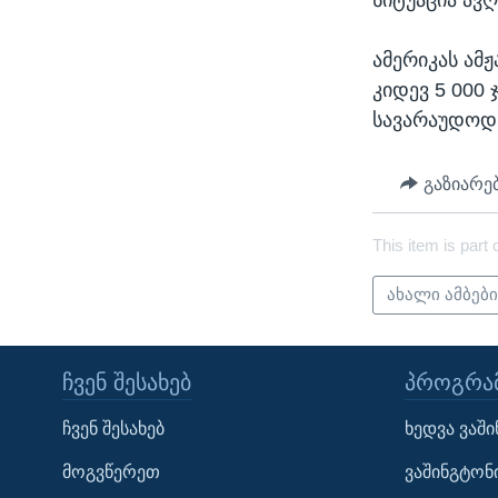
ამერიკას ამჟ
კიდევ 5 000
სავარაუდოდ 
გაზიარე
This item is part 
ახალი ამბებ
ᲩᲕᲔᲜ ᲨᲔᲡᲐᲮᲔᲑ
ᲞᲠᲝᲒᲠᲐᲛ
Learning English
ჩვენ შესახებ
ხედვა ვაშ
ᲗᲕᲐᲚᲘ ᲒᲕᲐᲓᲔᲕᲜᲔᲗ
მოგვწერეთ
ვაშინგტონ