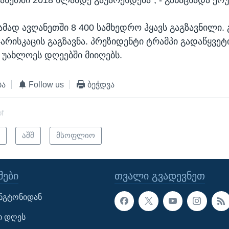
ამად ავღანეთში 8 400 სამხედრო ჰყავს გაგზავნილი.
 ჯარისკაცის გაგზავნა. პრეზიდენტი ტრამპი გადაწყვე
უახლოეს დღეებში მიიღებს.
ბა
Follow us
ბეჭდვა
of
ი
აშშ
მსოფლიო
ᲔᲑᲘ
ᲗᲕᲐᲚᲘ ᲒᲕᲐᲓᲔᲕᲜᲔᲗ
ინგტონიდან
ი დღეს