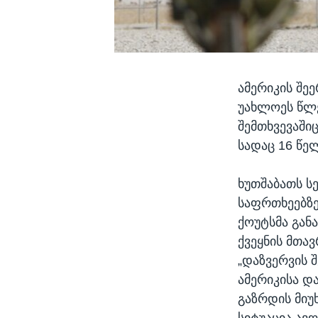
ამერიკის შე
უახლოეს წლე
შემთხვევაშიც
სადაც 16 წე
ხუთშაბათს ს
საფრთხეებზ
ქოუტსმა გან
ქვეყნის მთა
„დაზვერვის 
ამერიკისა დ
გაზრდის მიუ
სიტუაცია ავღ