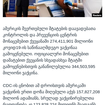
ᲡᲢᲣᲓᲘᲐ ᲕᲐᲨᲘᲜᲒᲢᲝᲜᲘ
ᲔᲙᲝᲜᲝᲛᲘᲙᲐ
Learning English
ᲯᲐᲜᲛᲠᲗᲔᲚᲝᲑᲐ
ᲗᲕᲐᲚᲘ ᲒᲕᲐᲓᲔᲕᲜᲔᲗ
ᲛᲔᲪᲜᲘᲔᲠᲔᲑᲐ
ამერიკის შეერთებული შტატების დაავადებათა
ᲘᲜᲢᲔᲠᲕᲘᲣ
კონტროლის და პრევენციის ცენტრის
ᲙᲣᲚᲢᲣᲠᲐ
მონაცემებით ქვეყანაში 274,411,901 მილიონი
ენები
ᲒᲐᲚᲘᲚᲔᲝ
კოვიდ19-ის საწინააღმდეგო ვაქცინაა
გამოყენებული. ოფიციალური მონაცემებით
ᲓᲔᲖᲘᲜᲤᲝᲠᲛᲐᲪᲘᲐ
დამატებით ქვეყანის სხვადასხვა შტატში
გამოყენებისთვის განაწილებულია 344,503,595
მილიონი ვაქცინა.
CDC-ის ცნობით ამ დროისთვის ამერიკაში
ვაქცინის ერთი დოზა მიღებული აქვს 157,827,208
მილიონ ადამიანს, სრულად ვაქცინირებულთა
რაოდენობა კი 123 828 224 მილიონს შეადგენს.