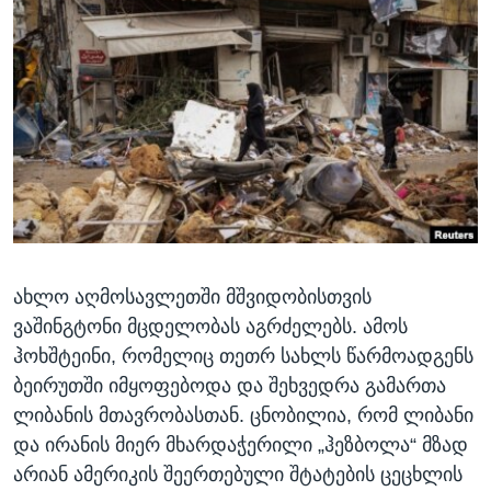
ᲡᲢᲣᲓᲘᲐ ᲕᲐᲨᲘᲜᲒᲢᲝᲜᲘ
ᲔᲙᲝᲜᲝᲛᲘᲙᲐ
Learning English
ᲯᲐᲜᲛᲠᲗᲔᲚᲝᲑᲐ
ᲗᲕᲐᲚᲘ ᲒᲕᲐᲓᲔᲕᲜᲔᲗ
ᲛᲔᲪᲜᲘᲔᲠᲔᲑᲐ
ᲘᲜᲢᲔᲠᲕᲘᲣ
ᲙᲣᲚᲢᲣᲠᲐ
ენები
ᲒᲐᲚᲘᲚᲔᲝ
ᲓᲔᲖᲘᲜᲤᲝᲠᲛᲐᲪᲘᲐ
ახლო აღმოსავლეთში მშვიდობისთვის
ვაშინგტონი მცდელობას აგრძელებს. ამოს
ჰოხშტეინი, რომელიც თეთრ სახლს წარმოადგენს
ბეირუთში იმყოფებოდა და შეხვედრა გამართა
ლიბანის მთავრობასთან. ცნობილია, რომ ლიბანი
და ირანის მიერ მხარდაჭერილი „ჰეზბოლა“ მზად
არიან ამერიკის შეერთებული შტატების ცეცხლის