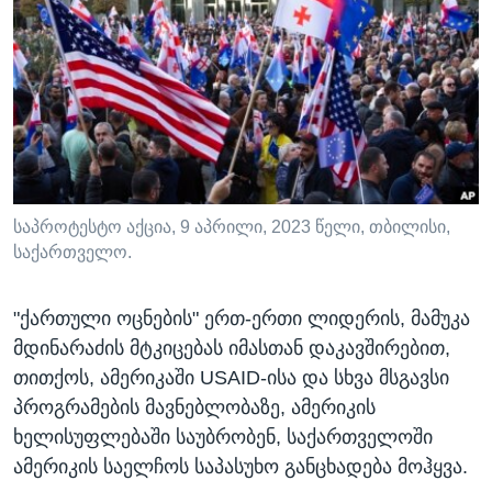
ᲡᲢᲣᲓᲘᲐ ᲕᲐᲨᲘᲜᲒᲢᲝᲜᲘ
ᲔᲙᲝᲜᲝᲛᲘᲙᲐ
Learning English
ᲯᲐᲜᲛᲠᲗᲔᲚᲝᲑᲐ
ᲗᲕᲐᲚᲘ ᲒᲕᲐᲓᲔᲕᲜᲔᲗ
ᲛᲔᲪᲜᲘᲔᲠᲔᲑᲐ
ᲘᲜᲢᲔᲠᲕᲘᲣ
ᲙᲣᲚᲢᲣᲠᲐ
ენები
ᲒᲐᲚᲘᲚᲔᲝ
საპროტესტო აქცია, 9 აპრილი, 2023 წელი, თბილისი,
საქართველო.
ᲓᲔᲖᲘᲜᲤᲝᲠᲛᲐᲪᲘᲐ
"ქართული ოცნების" ერთ-ერთი ლიდერის, მამუკა
მდინარაძის მტკიცებას იმასთან დაკავშირებით,
თითქოს, ამერიკაში USAID-ისა და სხვა მსგავსი
პროგრამების მავნებლობაზე, ამერიკის
ხელისუფლებაში საუბრობენ, საქართველოში
ამერიკის საელჩოს საპასუხო განცხადება მოჰყვა.