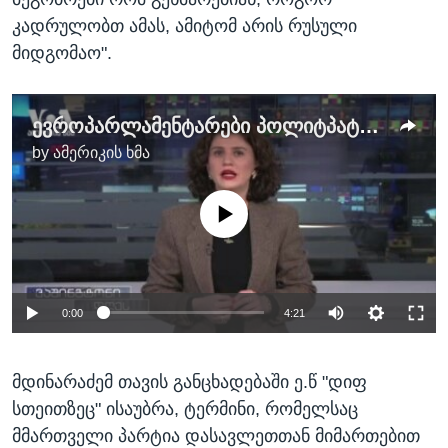
კადრულობთ ამას, ამიტომ არის რუსული
მიდგომაო".
ევროპარლამენტარები პოლიტპატიმრებზე: ამან ბევრ ჩვენგანს ბელარუსული ტრაექტორია გაგვახსენა
by
ამერიკის ხმა
No media source currently available
Auto
0:00
4:21
240p
მდინარაძემ თავის განცხადებაში ე.წ "დიფ
360p
სთეითზეც" ისაუბრა, ტერმინი, რომელსაც
Auto
240p
360p
480p
480p
მმართველი პარტია დასავლეთთან მიმართებით