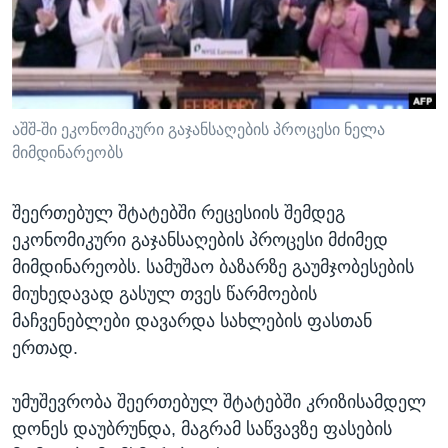
ᲡᲢᲣᲓᲘᲐ ᲕᲐᲨᲘᲜᲒᲢᲝᲜᲘ
ᲔᲙᲝᲜᲝᲛᲘᲙᲐ
Learning English
ᲯᲐᲜᲛᲠᲗᲔᲚᲝᲑᲐ
ᲗᲕᲐᲚᲘ ᲒᲕᲐᲓᲔᲕᲜᲔᲗ
ᲛᲔᲪᲜᲘᲔᲠᲔᲑᲐ
ᲘᲜᲢᲔᲠᲕᲘᲣ
აშშ-ში ეკონომიკური გაჯანსაღების პროცესი ნელა
მიმდინარეობს
ᲙᲣᲚᲢᲣᲠᲐ
ენები
ᲒᲐᲚᲘᲚᲔᲝ
შეერთებულ შტატებში რეცესიის შემდეგ
ᲓᲔᲖᲘᲜᲤᲝᲠᲛᲐᲪᲘᲐ
ეკონომიკური გაჯანსაღების პროცესი მძიმედ
მიმდინარეობს. სამუშაო ბაზარზე გაუმჯობესების
მიუხედავად გასულ თვეს წარმოების
მაჩვენებლები დავარდა სახლების ფასთან
ერთად.
უმუშევრობა შეერთებულ შტატებში კრიზისამდელ
დონეს დაუბრუნდა, მაგრამ საწვავზე ფასების