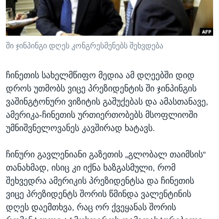
ᲡᲢᲣᲓᲘᲐ ᲕᲐᲨᲘᲜᲒᲢᲝᲜᲘ
ᲔᲙᲝᲜᲝᲛᲘᲙᲐ
Learning English
ᲯᲐᲜᲛᲠᲗᲔᲚᲝᲑᲐ
ᲗᲕᲐᲚᲘ ᲒᲕᲐᲓᲔᲕᲜᲔᲗ
ᲛᲔᲪᲜᲘᲔᲠᲔᲑᲐ
ში ჯინპინგი დღეს კონგრესმენებს შეხვდება
ᲘᲜᲢᲔᲠᲕᲘᲣ
ჩინეთის სახელმწიფო მედია ამ დღეებში დიდ
ᲙᲣᲚᲢᲣᲠᲐ
დროს უთმობს ვიცე პრეზიდენტის ში ჯინპინგის
ენები
ᲒᲐᲚᲘᲚᲔᲝ
ვაშინგტონური ვიზიტის გაშუქებას და ამასთანავე,
ამერიკა-ჩინეთის ურთიერთობებს მსოფლიოში
ᲓᲔᲖᲘᲜᲤᲝᲠᲛᲐᲪᲘᲐ
უმნიშვნელოვანეს კავშირად ხატავს.
ჩინური გავლენიანი გაზეთის „გლობალ თაიმსის“
თანახმად, ისიც კი იქნა ხაზგასმული, რომ
შეხვედრა ამერიკის პრეზიდენტსა და ჩინეთის
ვიცე პრეზიდენტს შორის წმინდა ვალენტინის
დღეს დაემთხვა, რაც ორ ქვეყანას შორის