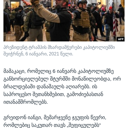
ᲡᲢᲣᲓᲘᲐ ᲕᲐᲨᲘᲜᲒᲢᲝᲜᲘ
ᲔᲙᲝᲜᲝᲛᲘᲙᲐ
Learning English
ᲯᲐᲜᲛᲠᲗᲔᲚᲝᲑᲐ
ᲗᲕᲐᲚᲘ ᲒᲕᲐᲓᲔᲕᲜᲔᲗ
ᲛᲔᲪᲜᲘᲔᲠᲔᲑᲐ
ᲘᲜᲢᲔᲠᲕᲘᲣ
ᲙᲣᲚᲢᲣᲠᲐ
პრეზიდენტ ტრამპის მხარდამჭერები კაპიტოლიუმში
ენები
შეიჭრნენ, 6 იანვარი, 2021 წელი.
ᲒᲐᲚᲘᲚᲔᲝ
ᲓᲔᲖᲘᲜᲤᲝᲠᲛᲐᲪᲘᲐ
მამაკაცი, რომელიც 6 იანვარს კაპიტოლიუმზე
განხორციელებულ შტურმში მონაწილეობდა, ორ
ბრალდებაში დანაშაულს აღიარებს. ის
საპროცესო შეთანხმებით, გამოძიებასთან
ითანამშრომლებს.
გრეიდონ იანგი, მემარჯვენე ჯგუფის წევრი,
რომლებიც საკუთარ თავს „შეფიცულებს“