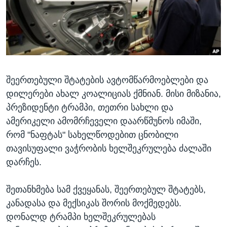
ᲡᲢᲣᲓᲘᲐ ᲕᲐᲨᲘᲜᲒᲢᲝᲜᲘ
ᲔᲙᲝᲜᲝᲛᲘᲙᲐ
Learning English
ᲯᲐᲜᲛᲠᲗᲔᲚᲝᲑᲐ
ᲗᲕᲐᲚᲘ ᲒᲕᲐᲓᲔᲕᲜᲔᲗ
ᲛᲔᲪᲜᲘᲔᲠᲔᲑᲐ
ᲘᲜᲢᲔᲠᲕᲘᲣ
შეერთებული შტატების ავტომწარმოებლები და
ᲙᲣᲚᲢᲣᲠᲐ
ენები
დილერები ახალ კოალიციას ქმნიან. მისი მიზანია,
ᲒᲐᲚᲘᲚᲔᲝ
პრეზიდენტი ტრამპი, თეთრი სახლი და
ᲓᲔᲖᲘᲜᲤᲝᲠᲛᲐᲪᲘᲐ
ამერიკელი ამომრჩეველი დაარწმუნოს იმაში,
რომ "ნაფტას" სახელწოდებით ცნობილი
თავისუფალი ვაჭრობის ხელშეკრულება ძალაში
დარჩეს.
შეთანხმება სამ ქვეყანას, შეერთებულ შტატებს,
კანადასა და მექსიკას შორის მოქმედებს.
დონალდ ტრამპი ხელშეკრულებას