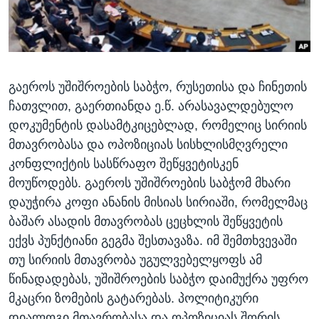
ᲡᲢᲣᲓᲘᲐ ᲕᲐᲨᲘᲜᲒᲢᲝᲜᲘ
ᲔᲙᲝᲜᲝᲛᲘᲙᲐ
Learning English
ᲯᲐᲜᲛᲠᲗᲔᲚᲝᲑᲐ
ᲗᲕᲐᲚᲘ ᲒᲕᲐᲓᲔᲕᲜᲔᲗ
ᲛᲔᲪᲜᲘᲔᲠᲔᲑᲐ
გაეროს უშიშროების საბჭო, რუსეთისა და ჩინეთის
ᲘᲜᲢᲔᲠᲕᲘᲣ
ჩათვლით, გაერთიანდა ე.წ. არასავალდებულო
ᲙᲣᲚᲢᲣᲠᲐ
დოკუმენტის დასამტკიცებლად, რომელიც სირიის
ენები
ᲒᲐᲚᲘᲚᲔᲝ
მთავრობასა და ოპოზიციას სისხლისმღვრელი
კონფლიქტის სასწრაფო შეწყვეტისკენ
ᲓᲔᲖᲘᲜᲤᲝᲠᲛᲐᲪᲘᲐ
მოუწოდებს. გაეროს უშიშროების საბჭომ მხარი
დაუჭირა კოფი ანანის მისიას სირიაში, რომელმაც
ბაშარ ასადის მთავრობას ცეცხლის შეწყვეტის
ექვს პუნქტიანი გეგმა შესთავაზა. იმ შემთხვევაში
თუ სირიის მთავრობა უგულვებელყოფს ამ
წინადადებას, უშიშროების საბჭო დაიმუქრა უფრო
მკაცრი ზომების გატარებას. პოლიტიკური
დიალოგი მთავრობასა და ოპოზიციას შორის,