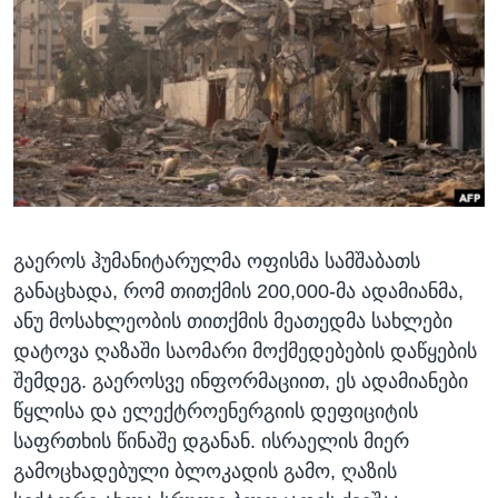
ᲡᲢᲣᲓᲘᲐ ᲕᲐᲨᲘᲜᲒᲢᲝᲜᲘ
ᲔᲙᲝᲜᲝᲛᲘᲙᲐ
Learning English
ᲯᲐᲜᲛᲠᲗᲔᲚᲝᲑᲐ
ᲗᲕᲐᲚᲘ ᲒᲕᲐᲓᲔᲕᲜᲔᲗ
ᲛᲔᲪᲜᲘᲔᲠᲔᲑᲐ
ᲘᲜᲢᲔᲠᲕᲘᲣ
ᲙᲣᲚᲢᲣᲠᲐ
ენები
ᲒᲐᲚᲘᲚᲔᲝ
გაეროს ჰუმანიტარულმა ოფისმა სამშაბათს
ᲓᲔᲖᲘᲜᲤᲝᲠᲛᲐᲪᲘᲐ
განაცხადა, რომ თითქმის 200,000-მა ადამიანმა,
ანუ მოსახლეობის თითქმის მეათედმა სახლები
დატოვა ღაზაში საომარი მოქმედებების დაწყების
შემდეგ. გაეროსვე ინფორმაციით, ეს ადამიანები
წყლისა და ელექტროენერგიის დეფიციტის
საფრთხის წინაშე დგანან. ისრაელის მიერ
გამოცხადებული ბლოკადის გამო, ღაზის