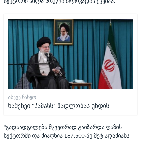
სექტორი ახლა სრული ბლოკადის ქვეშაა.
ᲐᲡᲔᲕᲔ ᲜᲐᲮᲔᲗ:
ხამენეი "ჰამასს" მადლობას უხდის
"გადაადგილება მკვეთრად გაიზარდა ღაზის
სექტორში და მიაღწია 187,500-ზე მეტ ადამიანს