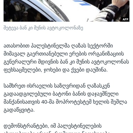
ᲡᲢᲣᲓᲘᲐ ᲕᲐᲨᲘᲜᲒᲢᲝᲜᲘ
ᲔᲙᲝᲜᲝᲛᲘᲙᲐ
Learning English
ᲯᲐᲜᲛᲠᲗᲔᲚᲝᲑᲐ
ᲗᲕᲐᲚᲘ ᲒᲕᲐᲓᲔᲕᲜᲔᲗ
ᲛᲔᲪᲜᲘᲔᲠᲔᲑᲐ
შეტევა ბან კი მუნის ავტოკოლონაზე
ᲘᲜᲢᲔᲠᲕᲘᲣ
ათასობით პალესტინელმა ღაზას სექტორში
ᲙᲣᲚᲢᲣᲠᲐ
მიმავალ გაერთიანებული ერების ორგანიზაციის
ენები
ᲒᲐᲚᲘᲚᲔᲝ
გენერალური მდივნის ბან კი მუნის ავტოკოლონას
ფეხსაცმელები, ჯოხები და ქვები დაუშინა.
ᲓᲔᲖᲘᲜᲤᲝᲠᲛᲐᲪᲘᲐ
სამხრეთ ისრაელის საზღვრიდან ღაზასკენ
გადაადგილებული ბატონი ბანის დაჯავშნული
მანქანისათვის 40-მა მოპროტესტემ ხელის შეშლა
გადაწყვიტა.
დემონსტრანტები, იმ პალესტინელების