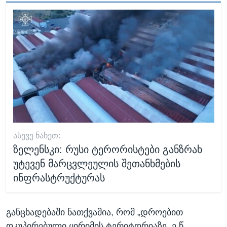
ᲐᲡᲔᲕᲔ ᲜᲐᲮᲔᲗ:
ზელენსკი: რუსი ტერორისტები განზრახ
უტევენ მარცვლეულის შეთანხმების
ინფრასტრუქტურას
განცხადებაში ნათქვამია, რომ „დროებით
ოკუპირებული ყირიმის ტერიტორიაზე, ე.წ.