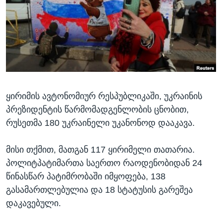
ᲡᲢᲣᲓᲘᲐ ᲕᲐᲨᲘᲜᲒᲢᲝᲜᲘ
ᲔᲙᲝᲜᲝᲛᲘᲙᲐ
Learning English
ᲯᲐᲜᲛᲠᲗᲔᲚᲝᲑᲐ
ᲗᲕᲐᲚᲘ ᲒᲕᲐᲓᲔᲕᲜᲔᲗ
ᲛᲔᲪᲜᲘᲔᲠᲔᲑᲐ
ᲘᲜᲢᲔᲠᲕᲘᲣ
ᲙᲣᲚᲢᲣᲠᲐ
ენები
ყირიმის ავტონომიურ რესპუბლიკაში, უკრაინის
ᲒᲐᲚᲘᲚᲔᲝ
პრეზიდენტის წარმომადგენლობის ცნობით,
ᲓᲔᲖᲘᲜᲤᲝᲠᲛᲐᲪᲘᲐ
რუსეთმა 180 უკრაინელი უკანონოდ დააკავა.
მისი თქმით, მათგან 117 ყირიმელი თათარია.
პოლიტპატიმართა საერთო რაოდენობიდან 24
წინასწარ პატიმრობაში იმყოფება, 138
გასამართლებულია და 18 სტატუსის გარეშეა
დაკავებული.