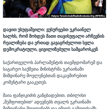
ᲡᲢᲣᲓᲘᲐ ᲕᲐᲨᲘᲜᲒᲢᲝᲜᲘ
ᲔᲙᲝᲜᲝᲛᲘᲙᲐ
Learning English
ᲯᲐᲜᲛᲠᲗᲔᲚᲝᲑᲐ
ᲗᲕᲐᲚᲘ ᲒᲕᲐᲓᲔᲕᲜᲔᲗ
ᲛᲔᲪᲜᲘᲔᲠᲔᲑᲐ
დავით უსუფაშვილი: ვუსურვებთ უკრაინელ
ᲘᲜᲢᲔᲠᲕᲘᲣ
ხალხს, რომ მოხდეს მათი თავისუფალი არჩევნის
ᲙᲣᲚᲢᲣᲠᲐ
რეალიზება და ერთად გავაგრძელოთ სვლა
ენები
ᲒᲐᲚᲘᲚᲔᲝ
დემოკრატიული, ცივილიზებული სამყაროსკენ
ᲓᲔᲖᲘᲜᲤᲝᲠᲛᲐᲪᲘᲐ
საქართველოს პარლამენტის თავმჯდომარემ და
საგარეო საქმეთა მინისტრმა უკრაინაში
მიმდინარე მოვლენებთან დაკავშირებით
კომენტარი გააკეთეს.
მაია ფანჯიკიძის განცხადებით, თბილისი
„შეშფოთებით“ ადევნებს თვალს უკრაინაში
მიმდინარე მოვლენებს და იმედს გამოთქვამს,