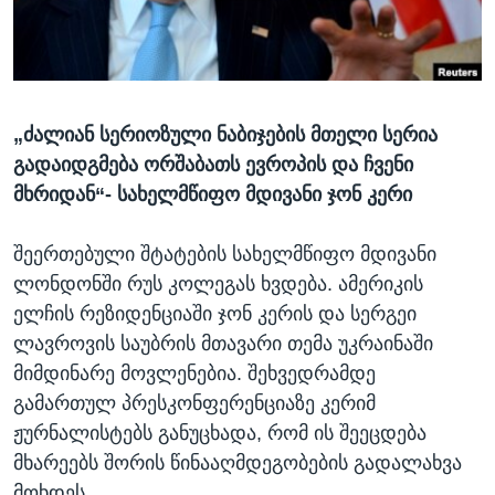
ᲡᲢᲣᲓᲘᲐ ᲕᲐᲨᲘᲜᲒᲢᲝᲜᲘ
ᲔᲙᲝᲜᲝᲛᲘᲙᲐ
Learning English
ᲯᲐᲜᲛᲠᲗᲔᲚᲝᲑᲐ
ᲗᲕᲐᲚᲘ ᲒᲕᲐᲓᲔᲕᲜᲔᲗ
ᲛᲔᲪᲜᲘᲔᲠᲔᲑᲐ
„ძალიან სერიოზული ნაბიჯების მთელი სერია
ᲘᲜᲢᲔᲠᲕᲘᲣ
გადაიდგმება ორშაბათს ევროპის და ჩვენი
ᲙᲣᲚᲢᲣᲠᲐ
მხრიდან“- სახელმწიფო მდივანი ჯონ კერი
ენები
ᲒᲐᲚᲘᲚᲔᲝ
შეერთებული შტატების სახელმწიფო მდივანი
ᲓᲔᲖᲘᲜᲤᲝᲠᲛᲐᲪᲘᲐ
ლონდონში რუს კოლეგას ხვდება. ამერიკის
ელჩის რეზიდენციაში ჯონ კერის და სერგეი
ლავროვის საუბრის მთავარი თემა უკრაინაში
მიმდინარე მოვლენებია. შეხვედრამდე
გამართულ პრესკონფერენციაზე კერიმ
ჟურნალისტებს განუცხადა, რომ ის შეეცდება
მხარეებს შორის წინააღმდეგობების გადალახვა
მოხდეს.