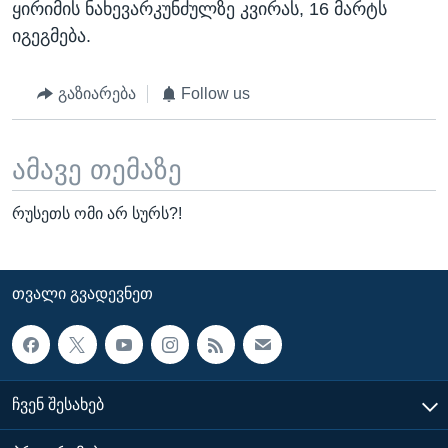
ყირიმის ნახევარკუნძულზე კვირას, 16 მარტს
იგეგმება.
გაზიარება
Follow us
ამავე თემაზე
რუსეთს ომი არ სურს?!
ᲗᲕᲐᲚᲘ ᲒᲕᲐᲓᲔᲕᲜᲔᲗ
ᲩᲕᲔᲜ ᲨᲔᲡᲐᲮᲔᲑ