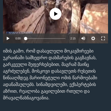
ᲡᲢᲣᲓᲘᲐ ᲕᲐᲨᲘᲜᲒᲢᲝᲜᲘ
ᲔᲙᲝᲜᲝᲛᲘᲙᲐ
Learning English
No media source currently available
ᲯᲐᲜᲛᲠᲗᲔᲚᲝᲑᲐ
ᲗᲕᲐᲚᲘ ᲒᲕᲐᲓᲔᲕᲜᲔᲗ
ᲛᲔᲪᲜᲘᲔᲠᲔᲑᲐ
ᲘᲜᲢᲔᲠᲕᲘᲣ
0:00
2:15
ᲙᲣᲚᲢᲣᲠᲐ
ენები
ᲒᲐᲚᲘᲚᲔᲝ
იმის გამო, რომ დასავლელი მოკავშირეები
უკრაინაში სამხედრო დახმარების გაგზავნას,
ᲓᲔᲖᲘᲜᲤᲝᲠᲛᲐᲪᲘᲐ
გარკვეული შეფერხებებით, მაგრამ მაინც
აგრძელებენ, მოსკოვი დასავლეთს რუსეთის
წინააღმდეგ მარიონეტული ომის წარმოებაში
ადანაშაულებს. სინამდვილეში, ექსპერტების
აზრით, რეალობა გაცილებით რთული და
მრავალწახნაგოვანია.