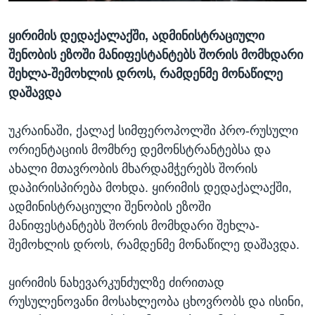
ᲡᲢᲣᲓᲘᲐ ᲕᲐᲨᲘᲜᲒᲢᲝᲜᲘ
ᲔᲙᲝᲜᲝᲛᲘᲙᲐ
Learning English
ყირიმის დედაქალაქში, ადმინისტრაციული
ᲯᲐᲜᲛᲠᲗᲔᲚᲝᲑᲐ
შენობის ეზოში მანიფესტანტებს შორის მომხდარი
ᲗᲕᲐᲚᲘ ᲒᲕᲐᲓᲔᲕᲜᲔᲗ
ᲛᲔᲪᲜᲘᲔᲠᲔᲑᲐ
შეხლა-შემოხლის დროს, რამდენმე მონაწილე
ᲘᲜᲢᲔᲠᲕᲘᲣ
დაშავდა
ᲙᲣᲚᲢᲣᲠᲐ
ენები
უკრაინაში, ქალაქ სიმფეროპოლში პრო-რუსული
ᲒᲐᲚᲘᲚᲔᲝ
ორიენტაციის მომხრე დემონსტრანტებსა და
ᲓᲔᲖᲘᲜᲤᲝᲠᲛᲐᲪᲘᲐ
ახალი მთავრობის მხარდამჭერებს შორის
დაპირისპირება მოხდა. ყირიმის დედაქალაქში,
ადმინისტრაციული შენობის ეზოში
მანიფესტანტებს შორის მომხდარი შეხლა-
შემოხლის დროს, რამდენმე მონაწილე დაშავდა.
ყირიმის ნახევარკუნძულზე ძირითად
რუსულენოვანი მოსახლეობა ცხოვრობს და ისინი,