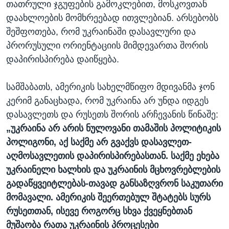
თათრული ჯგუფების გამოკლებით, მოსკოვთან
დაახლოების მომხრეებად ითვლებიან. არსებობს
შეშფოთება, რომ უკრაინაში დასავლური და
პრორუსული ორიენტაციის მიმდევართა შორის
დაპირისპირება დაიწყება.
სამშაბათს, ამერიკის სახელმწიფო მდივანმა ჯონ
კერიმ განაცხადა, რომ უკრაინა არ უნდა იდგეს
დასავლეთს და რუსეთს შორის არჩევანის წინაშე:
„
უკრაინა
არ
არის
ნულოვანი
თამაშის
პოლიტიკის
პოლიგონი
,
აქ
საქმე
არ
გვაქვს
დასავლეთ
-
აღმოსავლეთის
დაპირისპირებასთან
.
საქმე
ეხება
უკრაინელი
ხალხის
და
უკრაინის
მცხოვრებლების
გადაწყვეიტლებას
-
თავად
განსაზღვრონ
საკუთარი
მომავალი
.
ამერიკის
შეერთებულ
შტატებს
სურს
რუსეთთან
,
ისევე
როგორც
სხვა
ქვეყნებთან
მუშაობა
რათა
უკრაინის
პროცესები