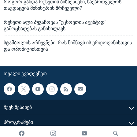
როგორ გახდა რუსეთის ბიზნესმენი, საქართველოს
თავდაცვის მინისტრის მრჩეველი?
რუსეთი ალა პუგაჩოვას "უცხოეთის აგენტად"
გამოცხადებას განიხილავს
სტამბოლის არჩევნები: რას ნიშნავს ის ერდოღანისთვის
და ოპოზიციისთვის
ᲗᲕᲐᲚᲘ ᲒᲕᲐᲓᲔᲕᲜᲔᲗ
ᲩᲕᲔᲜ ᲨᲔᲡᲐᲮᲔᲑ
ᲞᲠᲝᲒᲠᲐᲛᲔᲑᲘ