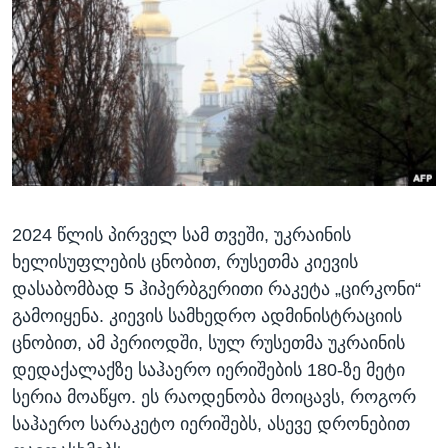
ᲡᲢᲣᲓᲘᲐ ᲕᲐᲨᲘᲜᲒᲢᲝᲜᲘ
ᲔᲙᲝᲜᲝᲛᲘᲙᲐ
Learning English
ᲯᲐᲜᲛᲠᲗᲔᲚᲝᲑᲐ
ᲗᲕᲐᲚᲘ ᲒᲕᲐᲓᲔᲕᲜᲔᲗ
ᲛᲔᲪᲜᲘᲔᲠᲔᲑᲐ
ᲘᲜᲢᲔᲠᲕᲘᲣ
ᲙᲣᲚᲢᲣᲠᲐ
ენები
ᲒᲐᲚᲘᲚᲔᲝ
2024 წლის პირველ სამ თვეში, უკრაინის
ᲓᲔᲖᲘᲜᲤᲝᲠᲛᲐᲪᲘᲐ
ხელისუფლების ცნობით, რუსეთმა კიევის
დასაბომბად 5 ჰიპერბგერითი რაკეტა „ცირკონი“
გამოიყენა. კიევის სამხედრო ადმინისტრაციის
ცნობით, ამ პერიოდში, სულ რუსეთმა უკრაინის
დედაქალაქზე საჰაერო იერიშების 180-ზე მეტი
სერია მოაწყო. ეს რაოდენობა მოიცავს, როგორ
საჰაერო სარაკეტო იერიშებს, ასევე დრონებით