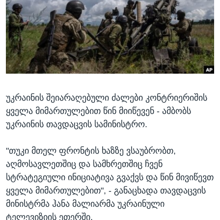
ᲡᲢᲣᲓᲘᲐ ᲕᲐᲨᲘᲜᲒᲢᲝᲜᲘ
ᲔᲙᲝᲜᲝᲛᲘᲙᲐ
Learning English
ᲯᲐᲜᲛᲠᲗᲔᲚᲝᲑᲐ
ᲗᲕᲐᲚᲘ ᲒᲕᲐᲓᲔᲕᲜᲔᲗ
ᲛᲔᲪᲜᲘᲔᲠᲔᲑᲐ
ᲘᲜᲢᲔᲠᲕᲘᲣ
ᲙᲣᲚᲢᲣᲠᲐ
ენები
უკრაინის შეიარაღებული ძალები კონტრიერიშის
ᲒᲐᲚᲘᲚᲔᲝ
ყველა მიმართულებით წინ მიიწევენ - ამბობს
ᲓᲔᲖᲘᲜᲤᲝᲠᲛᲐᲪᲘᲐ
უკრაინის თავდაცვის სამინისტრო.
"თუკი მთელ ფრონტის ხაზზე ვსაუბრობთ,
აღმოსავლეთშიც და სამხრეთშიც ჩვენ
სტრატეგიული ინიციატივა გვაქვს და წინ მივიწევთ
ყველა მიმართულებით", - განაცხადა თავდაცვის
მინისტრმა ჰანა მალიარმა უკრაინული
ტელევიზიის ეთერში.