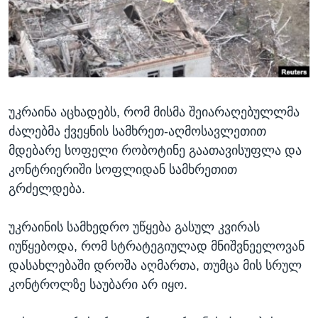
ᲡᲢᲣᲓᲘᲐ ᲕᲐᲨᲘᲜᲒᲢᲝᲜᲘ
ᲔᲙᲝᲜᲝᲛᲘᲙᲐ
Learning English
ᲯᲐᲜᲛᲠᲗᲔᲚᲝᲑᲐ
ᲗᲕᲐᲚᲘ ᲒᲕᲐᲓᲔᲕᲜᲔᲗ
ᲛᲔᲪᲜᲘᲔᲠᲔᲑᲐ
ᲘᲜᲢᲔᲠᲕᲘᲣ
უკრაინა აცხადებს, რომ მისმა შეიარაღებულლმა
ᲙᲣᲚᲢᲣᲠᲐ
ენები
ძალებმა ქვეყნის სამხრეთ-აღმოსავლეთით
ᲒᲐᲚᲘᲚᲔᲝ
მდებარე სოფელი რობოტინე გაათავისუფლა და
ᲓᲔᲖᲘᲜᲤᲝᲠᲛᲐᲪᲘᲐ
კონტრიერიში სოფლიდან სამხრეთით
გრძელდება.
უკრაინის სამხედრო უწყება გასულ კვირას
იუწყებოდა, რომ სტრატეგიულად მნიშვნეელოვან
დასახლებაში დროშა აღმართა, თუმცა მის სრულ
კონტროლზე საუბარი არ იყო.