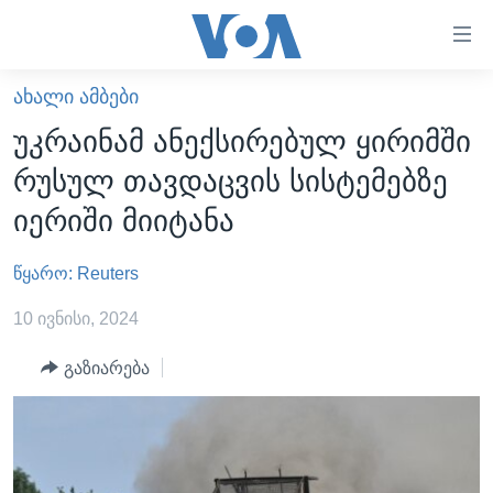
ბმულები
ხელმისაწვდომობისთვის
გადადით
ᲐᲮᲐᲚᲘ ᲐᲛᲑᲔᲑᲘ
ᲛᲗᲐᲕᲐᲠᲘ
მთავარზე
უკრაინამ ანექსირებულ ყირიმში
გადადით
ᲐᲮᲐᲚᲘ ᲐᲛᲑᲔᲑᲘ
რუსულ თავდაცვის სისტემებზე
მთავარ
ᲡᲐᲥᲐᲠᲗᲕᲔᲚᲝ
ნავიგაციაზე
იერიში მიიტანა
ᲐᲨᲨ
გადადით
ძიებაზე
წყარო: Reuters
ᲐᲨᲨ-ᲘᲡ ᲐᲠᲩᲔᲕᲜᲔᲑᲘ 2024
ᲛᲡᲝᲤᲚᲘᲝ
10 ივნისი, 2024
ᲕᲘᲓᲔᲝᲔᲑᲘ
გაზიარება
ᲒᲐᲓᲐᲪᲔᲛᲔᲑᲘ
ᲡᲮᲕᲐ ᲡᲘᲐᲮᲚᲔᲔᲑᲘ
ᲕᲐᲨᲘᲜᲒᲢᲝᲜᲘ ᲓᲦᲔᲡ
ᲠᲣᲡᲔᲗᲘᲡ ᲨᲔᲭᲠᲐ ᲣᲙᲠᲐᲘᲜᲐᲨᲘ
ᲮᲔᲓᲕᲐ ᲕᲐᲨᲘᲜᲒᲢᲝᲜᲘᲓᲐᲜ
ᲞᲝᲚᲘᲢᲘᲙᲐ