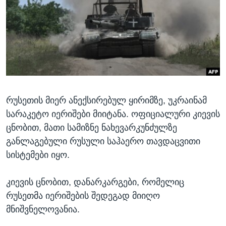
ᲡᲢᲣᲓᲘᲐ ᲕᲐᲨᲘᲜᲒᲢᲝᲜᲘ
ᲔᲙᲝᲜᲝᲛᲘᲙᲐ
Learning English
ᲯᲐᲜᲛᲠᲗᲔᲚᲝᲑᲐ
ᲗᲕᲐᲚᲘ ᲒᲕᲐᲓᲔᲕᲜᲔᲗ
ᲛᲔᲪᲜᲘᲔᲠᲔᲑᲐ
ᲘᲜᲢᲔᲠᲕᲘᲣ
ᲙᲣᲚᲢᲣᲠᲐ
ენები
რუსეთის მიერ ანექსირებულ ყირიმზე, უკრაინამ
ᲒᲐᲚᲘᲚᲔᲝ
სარაკეტო იერიშები მიიტანა. ოფიციალური კიევის
ᲓᲔᲖᲘᲜᲤᲝᲠᲛᲐᲪᲘᲐ
ცნობით, მათი სამიზნე ნახევარკუნძულზე
განლაგებული რუსული საჰაერო თავდაცვითი
სისტემები იყო.
კიევის ცნობით, დანარკარგები, რომელიც
რუსეთმა იერიშების შედეგად მიიღო
მნიშვნელოვანია.