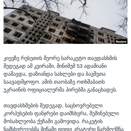
ᲡᲢᲣᲓᲘᲐ ᲕᲐᲨᲘᲜᲒᲢᲝᲜᲘ
ᲔᲙᲝᲜᲝᲛᲘᲙᲐ
Learning English
ᲯᲐᲜᲛᲠᲗᲔᲚᲝᲑᲐ
ᲗᲕᲐᲚᲘ ᲒᲕᲐᲓᲔᲕᲜᲔᲗ
ᲛᲔᲪᲜᲘᲔᲠᲔᲑᲐ
ᲘᲜᲢᲔᲠᲕᲘᲣ
ᲙᲣᲚᲢᲣᲠᲐ
ენები
კიევზე რუსეთის მეორე სარაკეტო თავდასხმის
ᲒᲐᲚᲘᲚᲔᲝ
შედეგად ამ კვირაში, მინიმუმ 53 ადამიანი
ᲓᲔᲖᲘᲜᲤᲝᲠᲛᲐᲪᲘᲐ
დაშავდა, დაზიანდა სახლები და ბავშვთა
საავადმყოფო. ამის თაობაზე ოთხშაბათს
უკრაინის ოფიციალურმა პირებმა განაცხადეს.
თავდასხმების შედეგად, საცხოვრებელი
კორპუსების ფანჯრები დაიმსხვრა, შეშინებული
მოსახლეობა ქუჩაში გამოვიდა. რაკეტის
ნამსხვრევებმა მიწაში დიდი კრატერი წარმოქმნა