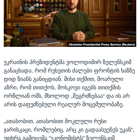
ᲡᲢᲣᲓᲘᲐ ᲕᲐᲨᲘᲜᲒᲢᲝᲜᲘ
ᲔᲙᲝᲜᲝᲛᲘᲙᲐ
Learning English
ᲯᲐᲜᲛᲠᲗᲔᲚᲝᲑᲐ
ᲗᲕᲐᲚᲘ ᲒᲕᲐᲓᲔᲕᲜᲔᲗ
ᲛᲔᲪᲜᲘᲔᲠᲔᲑᲐ
ᲘᲜᲢᲔᲠᲕᲘᲣ
ᲙᲣᲚᲢᲣᲠᲐ
ენები
უკრაინის პრეზიდენტმა ვოლოდიმირ ზელენსკიმ
ᲒᲐᲚᲘᲚᲔᲝ
განაცხადა, რომ რუსეთის ძალები ფრონტის ხაზზე
ᲓᲔᲖᲘᲜᲤᲝᲠᲛᲐᲪᲘᲐ
დიდ ზიანს განიცდიან. მისი თქმით, მოარული
აზრი, რომ თითქოს, მოსკოვი იგებს თითქმის
ორწლიან ომს, მხოლოდ „შეგრძნებაა“ და ის არ
არის დაფუძნებული რეალურ მოცემულობაზე.
„ათასობით, ათასობით მოკლული რუსი
ჯარისკაცი, რომლებიც, არც კი გადაასვენეს უკან“,
უთხრა გამოცემა "ეკონომისტს" ზელენსკიმ