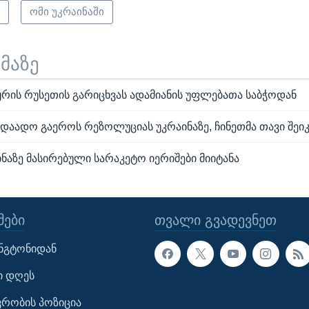
ი
ომი უკრაინაში
ემაზე
ყრის რუსეთის გარიცხვას ადამიანის უფლებათა საბჭოდან
დაადო გაეროს რეზოლუციას უკრაინაზე, ჩინეთმა თავი შეიკ
ნაზე მასირებული სარაკეტო იერიშები მიიტანა
ᲔᲑᲘ
ᲗᲕᲐᲚᲘ ᲒᲕᲐᲓᲔᲕᲜᲔᲗ
ინგტონიდან
ი დღეს
ავრობის პოზიცია