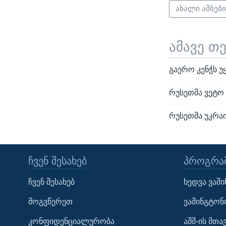
ახალი ამბებ
ამავე თ
გაერო კენჭს უ
რუსეთმა ვეტო 
რუსეთმა უკრაი
ᲩᲕᲔᲜ ᲨᲔᲡᲐᲮᲔᲑ
ᲞᲠᲝᲒᲠᲐᲛ
Learning English
ჩვენ შესახებ
ხედვა ვაშ
ᲗᲕᲐᲚᲘ ᲒᲕᲐᲓᲔᲕᲜᲔᲗ
მოგვწერეთ
ვაშინგტონ
კონფიდენციალურობა
აშშ-ის მთ