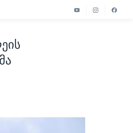
ეის
მა