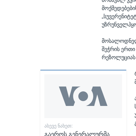
მოქმედებები
„სუვერენიტ
უზრუნველჰყ
მოსალოდნელი
შეჭრის ერთი
რეზოლუციას 
ᲐᲡᲔᲕᲔ ᲜᲐᲮᲔᲗ:
გაეროს გენერალურმა