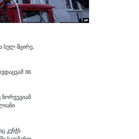
ა სულ მცირე,
ავდაცვამ 36
 ნორვეგიამ
ლიანი
ც კენჭს
აში საომარო