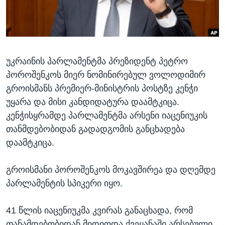
ᲡᲢᲣᲓᲘᲐ ᲕᲐᲨᲘᲜᲒᲢᲝᲜᲘ
ᲔᲙᲝᲜᲝᲛᲘᲙᲐ
Learning English
ᲯᲐᲜᲛᲠᲗᲔᲚᲝᲑᲐ
ᲗᲕᲐᲚᲘ ᲒᲕᲐᲓᲔᲕᲜᲔᲗ
ᲛᲔᲪᲜᲘᲔᲠᲔᲑᲐ
უკრაინის პარლამენტმა პრეზიდენტ პეტრო
ᲘᲜᲢᲔᲠᲕᲘᲣ
პოროშენკოს მიერ ნომინირებულ ვოლოდიმირ
ᲙᲣᲚᲢᲣᲠᲐ
გროისმანს პრემიერ-მინისტრის პოსტზე კენჭი
ენები
ᲒᲐᲚᲘᲚᲔᲝ
უყარა და მისი კანდიდატურა დაამტკიცა.
კენჭისყრამდე პარლამენტმა არსენი იაცენიუკის
ᲓᲔᲖᲘᲜᲤᲝᲠᲛᲐᲪᲘᲐ
თანმდებობიდან გადადგომის განცხადება
დაამტკიცა.
გროისმანი პოროშენკოს მოკავშირეა და დღემდე
პარლამენტის სპიკერი იყო.
41 წლის იაცენიუკმა კვირას განაცხადა, რომ
თანამდებობიდან მიდიოდა ქვეყანაში არსებული