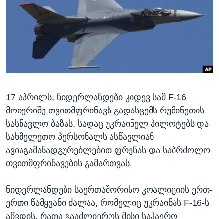
ᲡᲢᲣᲓᲘᲐ ᲕᲐᲨᲘᲜᲒᲢᲝᲜᲘ
ᲔᲙᲝᲜᲝᲛᲘᲙᲐ
Learning English
ᲯᲐᲜᲛᲠᲗᲔᲚᲝᲑᲐ
ᲗᲕᲐᲚᲘ ᲒᲕᲐᲓᲔᲕᲜᲔᲗ
ᲛᲔᲪᲜᲘᲔᲠᲔᲑᲐ
ᲘᲜᲢᲔᲠᲕᲘᲣ
ᲙᲣᲚᲢᲣᲠᲐ
ენები
17 აპრილს, ნიდერლანდები კიდევ სამ F-16
ᲒᲐᲚᲘᲚᲔᲝ
მოიერიშე თვითმფრინავს გადასცემს რუმინეთის
ᲓᲔᲖᲘᲜᲤᲝᲠᲛᲐᲪᲘᲐ
სასწავლო ბაზას, სადაც უკრაინელ პილოტებს და
სახმელეთო პერსონალს ასწავლიან
ავიაგამანადგურებლებით ფრენას და საბრძოლო
თვითმფრინავების გამართვას.
ნიდერლანდები საერთაშორისო კოალიციის ერთ-
ერთი წამყვანი ძალაა, რომელიც უკრაინას F-16-ს
აწვდის, რათა გააძლიეროს მისი საჰაერო