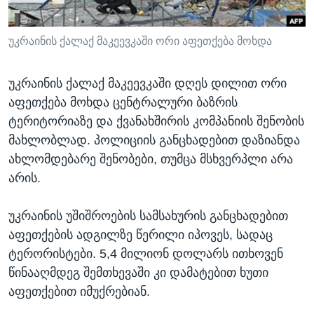
ᲡᲢᲣᲓᲘᲐ ᲕᲐᲨᲘᲜᲒᲢᲝᲜᲘ
ᲔᲙᲝᲜᲝᲛᲘᲙᲐ
Learning English
ᲯᲐᲜᲛᲠᲗᲔᲚᲝᲑᲐ
უკრაინის ქალაქ მაკეევკაში ორი აფეთქება მოხდა
ᲗᲕᲐᲚᲘ ᲒᲕᲐᲓᲔᲕᲜᲔᲗ
ᲛᲔᲪᲜᲘᲔᲠᲔᲑᲐ
უკრაინის ქალაქ მაკეევკაში დღეს დილით ორი
ᲘᲜᲢᲔᲠᲕᲘᲣ
აფეთქება მოხდა ცენტრალური ბაზრის
ᲙᲣᲚᲢᲣᲠᲐ
ტერიტორიაზე და ქვანახშირის კომპანიის შენობის
ენები
მახლობლად. პოლიციის განცხადებით დაზიანდა
ᲒᲐᲚᲘᲚᲔᲝ
ახლომდებარე შენობები, თუმცა მსხვერპლი არა
ᲓᲔᲖᲘᲜᲤᲝᲠᲛᲐᲪᲘᲐ
არის.
უკრაინის უშიშროების სამსახურის განცხადებით
აფეთქების ადგილზე წერილი იპოვეს, სადაც
ტერორისტები. 5,4 მილიონ დოლარს ითხოვენ
წინააღმდეგ შემთხევაში კი დამატებით ხუთი
აფეთქებით იმუქრებიან.