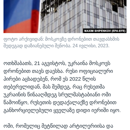
ᲡᲢᲣᲓᲘᲐ ᲕᲐᲨᲘᲜᲒᲢᲝᲜᲘ
ᲔᲙᲝᲜᲝᲛᲘᲙᲐ
Learning English
ᲯᲐᲜᲛᲠᲗᲔᲚᲝᲑᲐ
ᲗᲕᲐᲚᲘ ᲒᲕᲐᲓᲔᲕᲜᲔᲗ
ᲛᲔᲪᲜᲘᲔᲠᲔᲑᲐ
ᲘᲜᲢᲔᲠᲕᲘᲣ
ფოტო არქივიდან: მოსკოვზე დრონებით თავდასხმის
შედეგად დაზიანებული შენობა. 24 ივლისი, 2023.
ᲙᲣᲚᲢᲣᲠᲐ
ენები
ᲒᲐᲚᲘᲚᲔᲝ
ოთხშაბათს, 21 აგვისტოს, უკრაინა მოსკოვს
ᲓᲔᲖᲘᲜᲤᲝᲠᲛᲐᲪᲘᲐ
დრონებით თავს დაესხა. რუსი ოფიციალური
პირები აცხადებენ, რომ ეს 2022 წლის
თებერვლიდან, მას შემდეგ, რაც რუსეთმა
უკრაინის წინააღმდეგ სრულმასტაბიანი ომი
წამოიწყო, რუსეთის დედაქალაქზე დრონებით
განხორციელებული ყველაზე დიდი იერიში იყო.
ომი, რომელიც მეტწილად არტილერიისა და