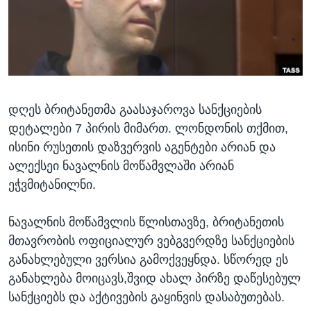
ᲡᲢᲣᲓᲘᲐ ᲕᲐᲨᲘᲜᲒᲢᲝᲜᲘ
ᲔᲙᲝᲜᲝᲛᲘᲙᲐ
Learning English
ᲯᲐᲜᲛᲠᲗᲔᲚᲝᲑᲐ
ᲗᲕᲐᲚᲘ ᲒᲕᲐᲓᲔᲕᲜᲔᲗ
ᲛᲔᲪᲜᲘᲔᲠᲔᲑᲐ
ᲘᲜᲢᲔᲠᲕᲘᲣ
დღეს ბრიტანეთმა გაასაჯაროვა სანქციების
ᲙᲣᲚᲢᲣᲠᲐ
ენები
დეტალები 7 პირის მიმართ. ლონდონის თქმით,
ᲒᲐᲚᲘᲚᲔᲝ
ისინი რუსეთის დაზვერვის აგენტები არიან და
ᲓᲔᲖᲘᲜᲤᲝᲠᲛᲐᲪᲘᲐ
ალექსეი ნავალნის მოწამვლაში არიან
ეჭვმიტანილნი.
ნავალნის მოწამვლის წლისთავზე, ბრიტანეთის
მთავრობის ოფიციალურ ვებგვერდზე სანქციების
განახლებული ვერსია გამოქვეყნდა. სწორედ ეს
განახლება მოიცავს,შვიდ ახალ პირზე დაწესებულ
სანქციებს და აქტივების გაყინვის დასაბუთებას.