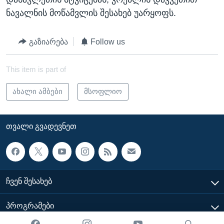
ნავალნის მოწამვლის შესახებ უარყოფს.
გაზიარება
Follow us
This item is part of
ახალი ამბები
მსოფლიო
ᲗᲕᲐᲚᲘ ᲒᲕᲐᲓᲔᲕᲜᲔᲗ
ᲩᲕᲔᲜ ᲨᲔᲡᲐᲮᲔᲑ
ᲞᲠᲝᲒᲠᲐᲛᲔᲑᲘ