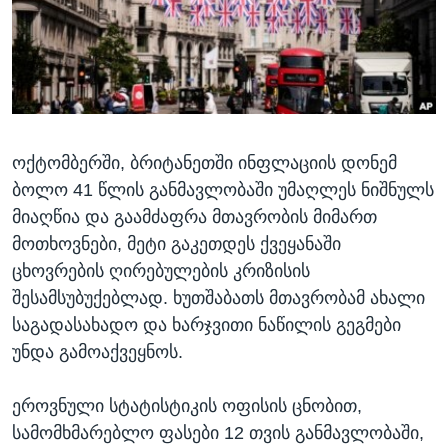
ᲡᲢᲣᲓᲘᲐ ᲕᲐᲨᲘᲜᲒᲢᲝᲜᲘ
ᲔᲙᲝᲜᲝᲛᲘᲙᲐ
Learning English
ᲯᲐᲜᲛᲠᲗᲔᲚᲝᲑᲐ
ᲗᲕᲐᲚᲘ ᲒᲕᲐᲓᲔᲕᲜᲔᲗ
ᲛᲔᲪᲜᲘᲔᲠᲔᲑᲐ
ᲘᲜᲢᲔᲠᲕᲘᲣ
ოქტომბერში, ბრიტანეთში ინფლაციის დონემ
ᲙᲣᲚᲢᲣᲠᲐ
ენები
ბოლო 41 წლის განმავლობაში უმაღლეს ნიშნულს
ᲒᲐᲚᲘᲚᲔᲝ
მიაღწია და გაამძაფრა მთავრობის მიმართ
ᲓᲔᲖᲘᲜᲤᲝᲠᲛᲐᲪᲘᲐ
მოთხოვნები, მეტი გაკეთდეს ქვეყანაში
ცხოვრების ღირებულების კრიზისის
შესამსუბუქებლად. ხუთშაბათს მთავრობამ ახალი
საგადასახადო და ხარჯვითი ნაწილის გეგმები
უნდა გამოაქვეყნოს.
ეროვნული სტატისტიკის ოფისის ცნობით,
სამომხმარებლო ფასები 12 თვის განმავლობაში,