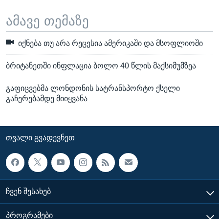
ამავე თემაზე
იქნება თუ არა რეცესია ამერიკაში და მსოფლიოში
ბრიტანეთში ინფლაცია ბოლო 40 წლის მაქსიმუმზეა
გაფიცვებმა ლონდონის სატრანსპორტო ქსელი
გაჩერებამდე მიიყვანა
ᲗᲕᲐᲚᲘ ᲒᲕᲐᲓᲔᲕᲜᲔᲗ
ᲩᲕᲔᲜ ᲨᲔᲡᲐᲮᲔᲑ
ᲞᲠᲝᲒᲠᲐᲛᲔᲑᲘ