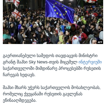
ᲡᲢᲣᲓᲘᲐ ᲕᲐᲨᲘᲜᲒᲢᲝᲜᲘ
ᲔᲙᲝᲜᲝᲛᲘᲙᲐ
Learning English
ᲯᲐᲜᲛᲠᲗᲔᲚᲝᲑᲐ
ᲗᲕᲐᲚᲘ ᲒᲕᲐᲓᲔᲕᲜᲔᲗ
ᲛᲔᲪᲜᲘᲔᲠᲔᲑᲐ
ᲘᲜᲢᲔᲠᲕᲘᲣ
ᲙᲣᲚᲢᲣᲠᲐ
ენები
ᲒᲐᲚᲘᲚᲔᲝ
გაერთიანებული სამეფოს თავდაცვის მინისტრი
ᲓᲔᲖᲘᲜᲤᲝᲠᲛᲐᲪᲘᲐ
გრანტ შაპსი Sky News-თვის მიცემულ
ინტერვიუში
საქართველოში მიმდინარე პროცესებში რუსეთის
ჩარევას ხედავს.
შაპსი მხარს უჭერს საქართველოს მოსახლეობას,
რომელიც ქვეყანაში რუსეთის გავლენას
ეწინააღმდეგება.