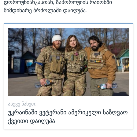
დოროჟნიანკასთან, ზაპოროჟიის რაიონში
მიმდინარე ბრძოლაში დაიღუპა.
ᲐᲡᲔᲕᲔ ᲜᲐᲮᲔᲗ:
უკრაინაში ვეტერანი ამერიკელი საზღვაო
ქვეითი დაიღუპა