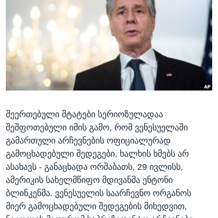
ᲡᲢᲣᲓᲘᲐ ᲕᲐᲨᲘᲜᲒᲢᲝᲜᲘ
ᲔᲙᲝᲜᲝᲛᲘᲙᲐ
Learning English
ᲯᲐᲜᲛᲠᲗᲔᲚᲝᲑᲐ
ᲗᲕᲐᲚᲘ ᲒᲕᲐᲓᲔᲕᲜᲔᲗ
ᲛᲔᲪᲜᲘᲔᲠᲔᲑᲐ
ᲘᲜᲢᲔᲠᲕᲘᲣ
ᲙᲣᲚᲢᲣᲠᲐ
ენები
ᲒᲐᲚᲘᲚᲔᲝ
შეერთებული შტატები სერიოზულადაა
ᲓᲔᲖᲘᲜᲤᲝᲠᲛᲐᲪᲘᲐ
შეშფოთებული იმის გამო, რომ ვენესუელაში
გამართული არჩევნების ოფიციალურად
გამოცხადებული შედეგები, ხალხის ხმებს არ
ასახავს - განაცხადა ორშაბათს, 29 ივლისს,
ამერიკის სახელმწიფო მდივანმა ენტონი
ბლინკენმა. ვენესუელის საარჩევნო ორგანოს
მიერ გამოცხადებული შედეგების მიხედვით,