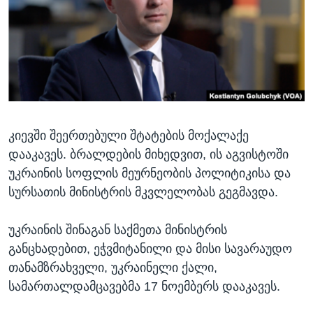
ᲡᲢᲣᲓᲘᲐ ᲕᲐᲨᲘᲜᲒᲢᲝᲜᲘ
ᲔᲙᲝᲜᲝᲛᲘᲙᲐ
Learning English
ᲯᲐᲜᲛᲠᲗᲔᲚᲝᲑᲐ
ᲗᲕᲐᲚᲘ ᲒᲕᲐᲓᲔᲕᲜᲔᲗ
ᲛᲔᲪᲜᲘᲔᲠᲔᲑᲐ
ᲘᲜᲢᲔᲠᲕᲘᲣ
ᲙᲣᲚᲢᲣᲠᲐ
ენები
კიევში შეერთებული შტატების მოქალაქე
ᲒᲐᲚᲘᲚᲔᲝ
დააკავეს. ბრალდების მიხედვით, ის აგვისტოში
ᲓᲔᲖᲘᲜᲤᲝᲠᲛᲐᲪᲘᲐ
უკრაინის სოფლის მეურნეობის პოლიტიკისა და
სურსათის მინისტრის მკვლელობას გეგმავდა.
უკრაინის შინაგან საქმეთა მინისტრის
განცხადებით, ეჭვმიტანილი და მისი სავარაუდო
თანამზრახველი, უკრაინელი ქალი,
სამართალდამცავებმა 17 ნოემბერს დააკავეს.