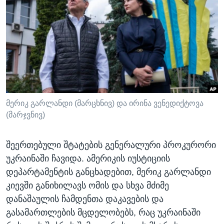
ᲡᲢᲣᲓᲘᲐ ᲕᲐᲨᲘᲜᲒᲢᲝᲜᲘ
ᲔᲙᲝᲜᲝᲛᲘᲙᲐ
Learning English
ᲯᲐᲜᲛᲠᲗᲔᲚᲝᲑᲐ
ᲗᲕᲐᲚᲘ ᲒᲕᲐᲓᲔᲕᲜᲔᲗ
ᲛᲔᲪᲜᲘᲔᲠᲔᲑᲐ
ᲘᲜᲢᲔᲠᲕᲘᲣ
ᲙᲣᲚᲢᲣᲠᲐ
ენები
ᲒᲐᲚᲘᲚᲔᲝ
მერიკ გარლანდი (მარცხნივ) და ირინა ვენედიქტოვა
(მარჯვნივ)
ᲓᲔᲖᲘᲜᲤᲝᲠᲛᲐᲪᲘᲐ
შეერთებული შტატების გენერალური პროკურორი
უკრაინაში ჩავიდა. ამერიკის იუსტიციის
დეპარტამენტის განცხადებით, მერიკ გარლანდი
კიევში განიხილავს ომის და სხვა მძიმე
დანაშაულის ჩამდენთა დაკავების და
გასამართლების მცდელობებს, რაც უკრაინაში