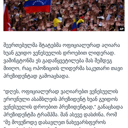
ᲡᲢᲣᲓᲘᲐ ᲕᲐᲨᲘᲜᲒᲢᲝᲜᲘ
ᲔᲙᲝᲜᲝᲛᲘᲙᲐ
Learning English
ᲯᲐᲜᲛᲠᲗᲔᲚᲝᲑᲐ
ᲗᲕᲐᲚᲘ ᲒᲕᲐᲓᲔᲕᲜᲔᲗ
ᲛᲔᲪᲜᲘᲔᲠᲔᲑᲐ
ᲘᲜᲢᲔᲠᲕᲘᲣ
შეერთებულმა შტატებმა ოფიციალურად აღიარა
ᲙᲣᲚᲢᲣᲠᲐ
ენები
ხუან გუიდო ვენესუელის დროებით ლიდერად.
ᲒᲐᲚᲘᲚᲔᲝ
ვაშინგტონმა ეს გადაწყვეტილება მას შემდეგ
ᲓᲔᲖᲘᲜᲤᲝᲠᲛᲐᲪᲘᲐ
მიიღო, რაც ოპოზიციის ლიდერმა საკუთარი თავი
პრეზიდენტად გამოაცხადა.
“დღეს, ოფიციალურად ვაღიარებთ ვენესუელის
ეროვნული ასამბლეის პრეზიდენტ ხუან გუიდოს
ვენესუელის დროებით პრეზიდენტად,” განაცხადა
პრეზიდენტმა ტრამპმა. მან ასევე დასძინა, რომ
“მე მოვუწოდე დასავლეთ ნახევარსფეროს