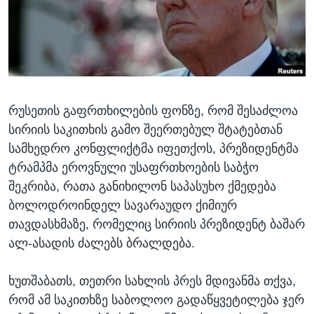
ᲡᲢᲣᲓᲘᲐ ᲕᲐᲨᲘᲜᲒᲢᲝᲜᲘ
ᲔᲙᲝᲜᲝᲛᲘᲙᲐ
Learning English
ᲯᲐᲜᲛᲠᲗᲔᲚᲝᲑᲐ
ᲗᲕᲐᲚᲘ ᲒᲕᲐᲓᲔᲕᲜᲔᲗ
ᲛᲔᲪᲜᲘᲔᲠᲔᲑᲐ
ᲘᲜᲢᲔᲠᲕᲘᲣ
რუსეთის გაფრთხილების ფონზე, რომ შესაძლოა
ᲙᲣᲚᲢᲣᲠᲐ
ენები
სირიის საკითხის გამო შეერთებულ შტატებთან
ᲒᲐᲚᲘᲚᲔᲝ
სამხედრო კონფლიქტმა იფეთქოს, პრეზიდენტმა
ᲓᲔᲖᲘᲜᲤᲝᲠᲛᲐᲪᲘᲐ
ტრამპმა ეროვნული უსაფრთხოების საბჭო
შეკრიბა, რათა განიხილონ საპასუხო ქმედება
ბოლოდროინდელ სავარაუდო ქიმიურ
თავდასხმაზე, რომელიც სირიის პრეზიდენტ ბაშარ
ალ-ასადის ძალებს ბრალდება.
ხუთშაბათს, თეთრი სახლის პრეს მდივანმა თქვა,
რომ ამ საკითხზე საბოლოო გადაწყვეტილება ჯერ