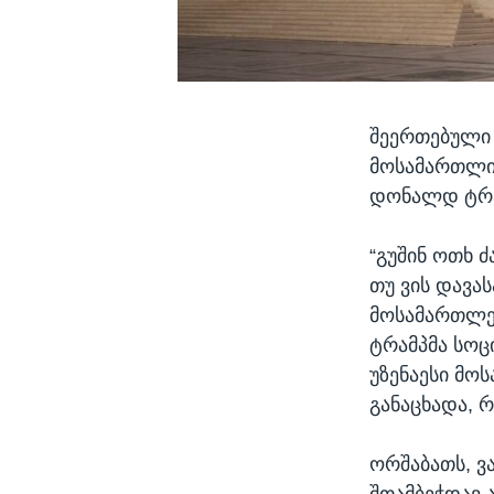
შეერთებული 
მოსამართლის
დონალდ ტრა
“გუშინ ოთხ ძ
თუ ვის დავა
მოსამართლედ
ტრამპმა სოც
უზენაესი მო
განაცხადა, რ
ორშაბათს, ვ
შთამბეჭდავ 