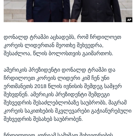
ᲡᲢᲣᲓᲘᲐ ᲕᲐᲨᲘᲜᲒᲢᲝᲜᲘ
ᲔᲙᲝᲜᲝᲛᲘᲙᲐ
Learning English
ᲯᲐᲜᲛᲠᲗᲔᲚᲝᲑᲐ
ᲗᲕᲐᲚᲘ ᲒᲕᲐᲓᲔᲕᲜᲔᲗ
ᲛᲔᲪᲜᲘᲔᲠᲔᲑᲐ
დონალდ ტრამპი აცხადებს, რომ ჩრდილოეთ
ᲘᲜᲢᲔᲠᲕᲘᲣ
კორეის ლიდერთან მეოთხე შეხვედრა,
ᲙᲣᲚᲢᲣᲠᲐ
შესაძლოა, წლის ბოლოსთვის გაიმართოს.
ენები
ᲒᲐᲚᲘᲚᲔᲝ
ამერიკის პრეზიდენტი დონალდ ტრამპი და
ᲓᲔᲖᲘᲜᲤᲝᲠᲛᲐᲪᲘᲐ
ჩრდილოეთ კორეის ლიდერი კიმ ჩენ უნი
ერთმანეთს 2018 წლის ივნისის შემდეგ სამჯერ
შეხვდნენ. ამერიკის პრეზიდენტი შემდეგი
შეხვედრის შესაძლებლობაზე საუბრობს, მაგრამ
კორეის საკითხების მკვლევარები გაჭიანურებული
შეხვედრის შესახებ საუბრობენ.
ჩრდილოეთ კორეამ სამუშაო შეხვედრების